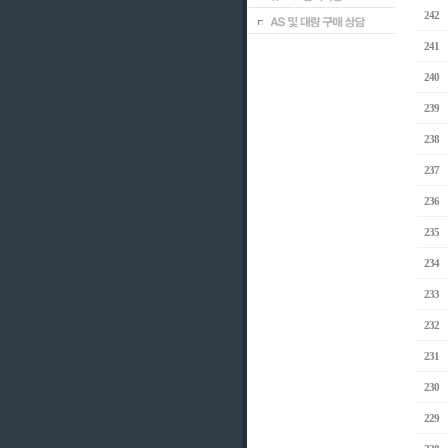
242
241
240
239
238
237
236
235
234
233
232
231
230
229