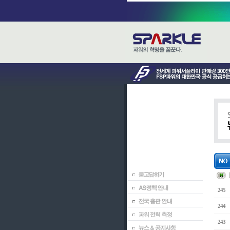
245
244
243