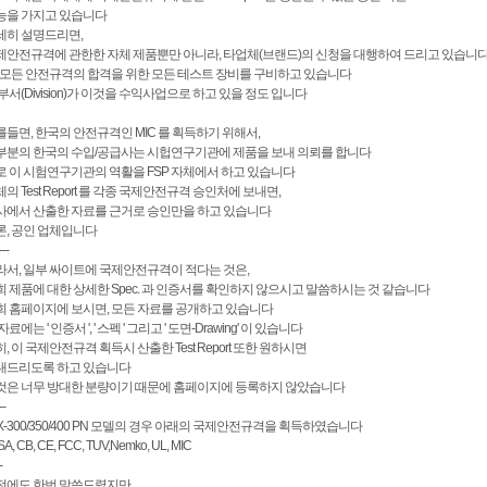
능을 가지고 있습니다
세히 설명드리면,
제안전규격에 관한한 자체 제품뿐만 아니라, 타업체(브랜드)의 신청을 대행하여 드리고 있습니
, 모든 안전규격의 합격을 위한 모든 테스트 장비를 구비하고 있습니다
부서(Division)가 이것을 수익사업으로 하고 있을 정도 입니다
를들면, 한국의 안전규격인 MIC 를 획득하기 위해서,
부분의 한국의 수입/공급사는 시헙연구기관에 제품을 보내 의뢰를 합니다
로 이 시험연구기관의 역활을 FSP 자체에서 하고 있습니다
의 Test Report 를 각종 국제안전규격 승인처에 보내면,
사에서 산출한 자료를 근거로 승인만을 하고 있습니다
론, 공인 업체입니다
---
라서, 일부 싸이트에 국제안전규격이 적다는 것은,
희 제품에 대한 상세한 Spec. 과 인증서를 확인하지 않으시고 말씀하시는 것 같습니다
희 홈페이지에 보시면, 모든 자료를 공개하고 있습니다
자료에는 ' 인증서 ', ' 스펙 ' 그리고 ' 도면-Drawing' 이 있습니다
, 이 국제안전규격 획득시 산출한 Test Report 또한 원하시면
내드리도록 하고 있습니다
것은 너무 방대한 분량이기 때문에 홈페이지에 등록하지 않았습니다
--
X-300/350/400 PN 모델의 경우 아래의 국제안전규격을 획득하였습니다
SA, CB, CE, FCC, TUV,Nemko, UL, MIC
-
전에도 한번 말씀드렸지만,