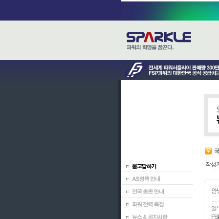
국
작성
안
......
일
FS