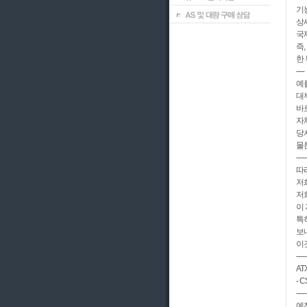
기
상
국
즉
한 
----
예
대
바
자체
당
물
-----
따
저
저
이 
특히
보
이
-----
AT
- C
-----
예