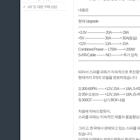
내용은
------------------------------------------------------------------
현재 Upgrade
------------------------------------------------------------------
+3.3V ------------------- 20A ---------> 28A
+5V --------------------- 30A ---------> 30A(동일)
+12V ------------------- 13A ---------> 15A
Combined Power --- 175W -------> 200W
S-ATA Cable --------- NO ----------> 추가 장착
------------------------------------------------------------------
따라서 스파클 파워가 지속적으로 추진중인 
현재까지 3개의 모델을 완료하였습니다
1) 300-60PN ------- +12V, 15A ----> 18A, 
2) 350-오로라 ----- +12V, 16A ----> 18A, (
3) 300GT ----------- 상기 BOX 내용
처음에 약속드렸듯이,
스파클 파워는 지속적인 제품의 품질향상과 
그리고, 한국에서 판매되고 있는 스파클 파
있습니다.
이것은 이전에도 말씀드렸듯이 한국의 높